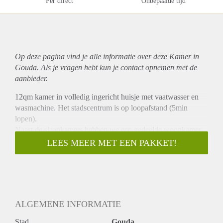
Per direct
Onbepaalde tijd
Op deze pagina vind je alle informatie over deze Kamer in
Gouda. Als je vragen hebt kun je contact opnemen met de
aanbieder.
12qm kamer in volledig ingericht huisje met vaatwasser en
wasmachine. Het stadscentrum is op loopafstand (5min
lopen).
Naast de slaapkamers hebben we een gedeelde woonkamer,
een grote keuken en een achtertuin + afsluitbare schuur om
LEES MEER MET EEN PAKKET!
fietsen te stallen.
Gas, energie, water en internet zijn inclusief. Vanuit de
badkamer kan je een historische molen zien. Met vuurschaal
& draaibare grill kan je ´s avonds gezellig in de achtertuin
barbecueën. In totaal zijn we vier bewoners in het huis.
ALGEMENE INFORMATIE
Over mij: Ik ben 26, “International Business” student in
Utrecht en ik hou van feesten (het meest van Hardcore,
Stad
Gouda