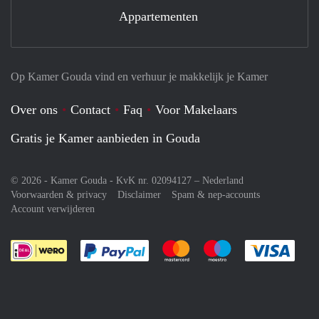
Appartementen
Op Kamer Gouda vind en verhuur je makkelijk je Kamer
Over ons
Contact
Faq
Voor Makelaars
Gratis je Kamer aanbieden in Gouda
© 2026 - Kamer Gouda - KvK nr. 02094127 –
Nederland
Voorwaarden & privacy
Disclaimer
Spam & nep-accounts
Account verwijderen
Je rekent gemakkelijk af met Paypal
Je rekent gemakkelijk af met M
Je rekent gemakkelij
Je re