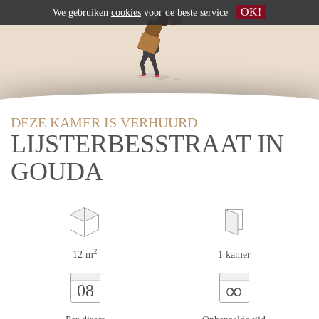
OK!
We gebruiken
cookies
voor de beste service
DEZE KAMER IS VERHUURD
LIJSTERBESSTRAAT IN
GOUDA
2
12 m
1 kamer
∞
08