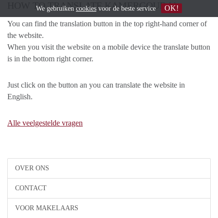
HOW TO TRANSLATE KAMERGOUDA!
OK!
We gebruiken
cookies
voor de beste service
You can find the translation button in the top right-hand corner of
the website.
When you visit the website on a mobile device the translate button
is in the bottom right corner.
Just click on the button an you can translate the website in
English.
Alle veelgestelde vragen
OVER ONS
CONTACT
VOOR MAKELAARS