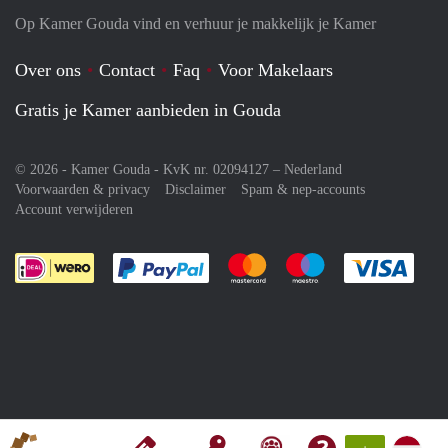
Op Kamer Gouda vind en verhuur je makkelijk je Kamer
Over ons
Contact
Faq
Voor Makelaars
Gratis je Kamer aanbieden in Gouda
© 2026 - Kamer Gouda - KvK nr. 02094127 –
Nederland
Voorwaarden & privacy
Disclaimer
Spam & nep-accounts
Account verwijderen
Je rekent gemakkelijk af met Paypal
Je rekent gemakkelijk af met M
Je rekent gemakkelij
Je re