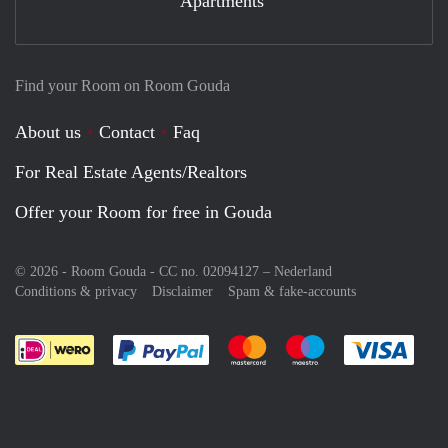
Apartments
Find your Room on Room Gouda
About us
Contact
Faq
For Real Estate Agents/Realtors
Offer your Room for free in Gouda
© 2026 - Room Gouda - CC no. 02094127 –
Nederland
Conditions & privacy
Disclaimer
Spam & fake-accounts
Pay easily with :payment method
Pay easily with :payment meth
Pay easily with :pay
Pay e