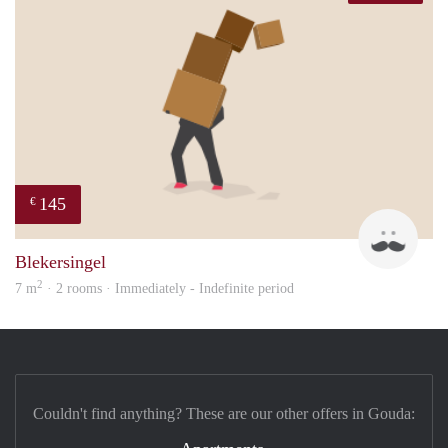
145
€
ype
Blekersingel
2
7 m
· 2 rooms · Immediately - Indefinite period
Couldn't find anything? These are our other offers in Gouda: