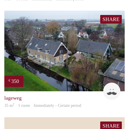
SHARE
350
€
bare
lageweg
2
35 m
· 1 room · Immediately - Certain period
SHARE