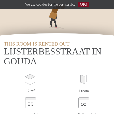
OK!
We use
cookies
for the best service
THIS ROOM IS RENTED OUT
LIJSTERBESSTRAAT IN
GOUDA
2
12 m
1 room
∞
09