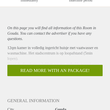
Immediately
Indefinite period
On this page you will find all information of this Room in
Gouda. You can contact the advertiser if you have any
questions.
12qm kamer in volledig ingericht huisje met vaatwasser en
wasmachine. Het stadscentrum is op loopafstand (5min
lopen).
Naast de slaapkamers hebben we een gedeelde woonkamer,
een grote keuken en een achtertuin + afsluitbare schuur om
READ MORE WITH AN PACKAGE!
fietsen te stallen.
Gas, energie, water en internet zijn inclusief. Vanuit de
badkamer kan je een historische molen zien. Met vuurschaal
& draaibare grill kan je ´s avonds gezellig in de achtertuin
barbecueën. In totaal zijn we vier bewoners in het huis.
GENERAL INFORMATION
Over mij: Ik ben 26, “International Business” student in
Utrecht en ik hou van feesten (het meest van Hardcore,
City
Gouda