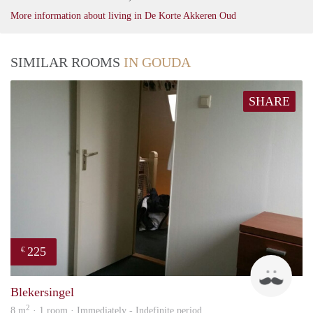
More information about living in De Korte Akkeren Oud
SIMILAR ROOMS
IN GOUDA
SHARE
225
€
Bart
Blekersingel
2
8 m
· 1 room · Immediately - Indefinite period