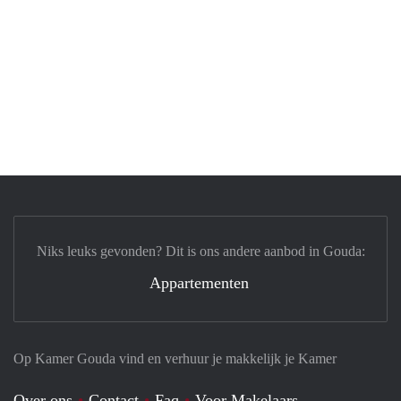
Niks leuks gevonden? Dit is ons andere aanbod in Gouda:
Appartementen
Op Kamer Gouda vind en verhuur je makkelijk je Kamer
Over ons
Contact
Faq
Voor Makelaars