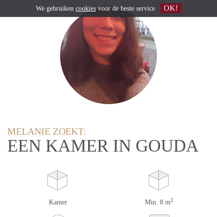
OK!
We gebruiken
cookies
voor de beste service
MELANIE ZOEKT:
EEN KAMER IN GOUDA
2
Kamer
Min. 8 m