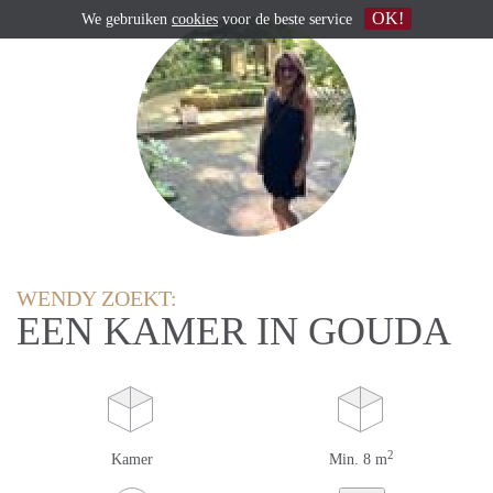
OK!
We gebruiken
cookies
voor de beste service
WENDY ZOEKT:
EEN KAMER IN GOUDA
2
Kamer
Min. 8 m