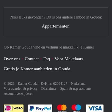
Niks leuks gevonden? Dit is ons andere aanbod in Gouda:
Appartementen
Op Kamer Gouda vind en verhuur je makkelijk je Kamer
Over ons
Contact
Faq
Voor Makelaars
Gratis je Kamer aanbieden in Gouda
© 2026 - Kamer Gouda - KvK nr. 02094127 –
Nederland
Voorwaarden & privacy
Disclaimer
Spam & nep-accounts
Account verwijderen
Je rekent gemakkelijk af met Paypal
Je rekent gemakkelijk af met M
Je rekent gemakkelij
Je re