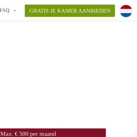
FAQ
GRATIS JE KAMER AANBIEDEN
e vinden!
van KamerGouda?
rsvergoeding/bemiddelingsvergoeding?
Max. € 500 per maand