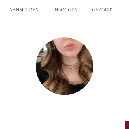
AANMELDEN
INLOGGEN
GEZOCHT
Tips: om in Gouda een kamer t
How to translate KamerGouda!
Wat is KamerGouda?
Wat is de privacyverklaring 
Berekent KamerGouda makelaa
Alle veelgestelde vragen