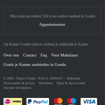
Niks leuks gevonden? Dit is ons andere aanbod in Gouda:
Appartementen
Op Kamer Gouda vind en verhuur je makkelijk je Kamer
Over ons
Contact
Faq
Voor Makelaars
Gratis je Kamer aanbieden in Gouda
© 2026 - Kamer Gouda - KvK nr. 02094127 –
Nederland
Voorwaarden & privacy
Disclaimer
Spam & nep-accounts
Account verwijderen
Je rekent gemakkelijk af met Paypal
Je rekent gemakkelijk af met M
Je rekent gemakkelij
Je re