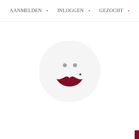
AANMELDEN
INLOGGEN
GEZOCHT
Tips: om in Gouda een kamer t
How to translate KamerGouda!
Wat is KamerGouda?
Wat is de privacyverklaring 
Berekent KamerGouda makelaa
Alle veelgestelde vragen