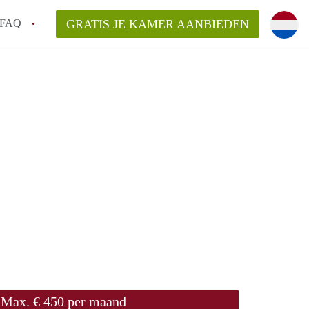
FAQ
GRATIS JE KAMER AANBIEDEN
e vinden!
van KamerGouda?
rsvergoeding/bemiddelingsvergoeding?
Max. € 450 per maand