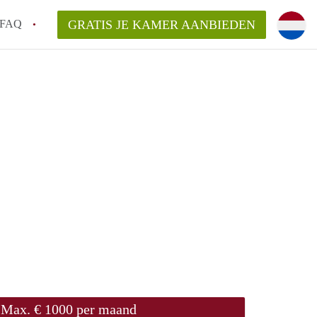
FAQ
GRATIS JE KAMER AANBIEDEN
e vinden!
van KamerGouda?
rsvergoeding/bemiddelingsvergoeding?
Max. € 1000 per maand