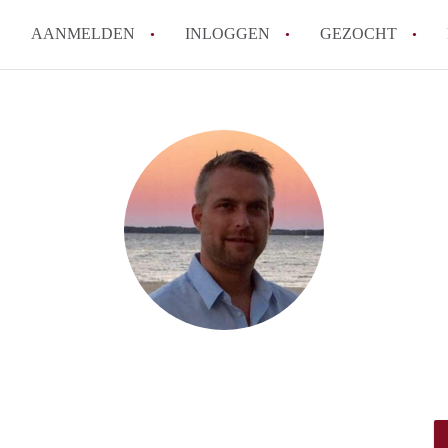
AANMELDEN
INLOGGEN
GEZOCHT
Tips: om in Gouda een kamer t
How to translate KamerGouda!
Wat is KamerGouda?
Wat is de privacyverklaring 
Berekent KamerGouda makelaa
Alle veelgestelde vragen