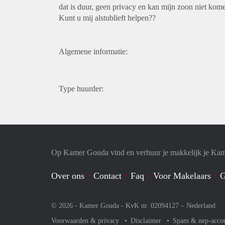
dat is duur, geen privacy en kan mijn zoon niet komen
Kunt u mij alstublieft helpen??
Algemene informatie:
Type huurder:
Op Kamer Gouda vind en verhuur je makkelijk je Ka
Over ons
Contact
Faq
Voor Makelaars
G
© 2026 - Kamer Gouda - KvK nr. 02094127 –
Nederland
Voorwaarden & privacy
Disclaimer
Spam & nep-acco