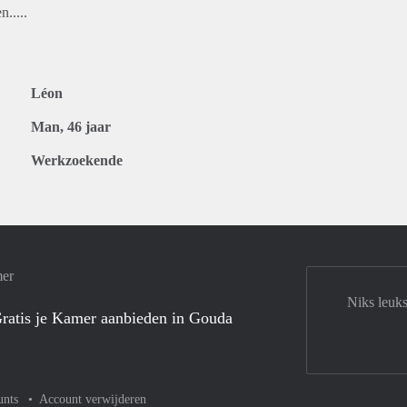
.....
Léon
Man, 46 jaar
Werkzoekende
mer
Niks leuk
ratis je Kamer aanbieden in Gouda
unts
Account verwijderen