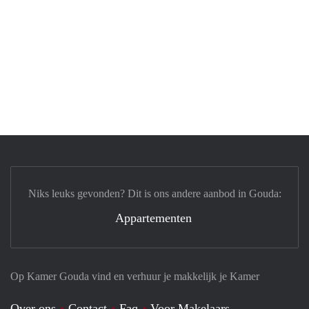
Niks leuks gevonden? Dit is ons andere aanbod in Gouda:
Appartementen
Op Kamer Gouda vind en verhuur je makkelijk je Kamer
Over ons
Contact
Faq
Voor Makelaars