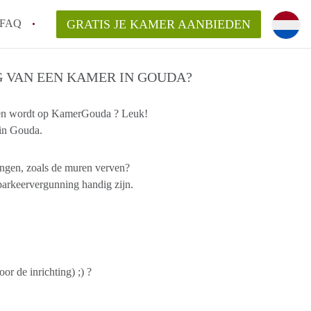
FAQ
GRATIS JE KAMER AANBIEDEN
e vinden!
G VAN EEN KAMER IN GOUDA?
den wordt op KamerGouda ? Leuk!
 in Gouda.
van KamerGouda?
rsvergoeding/bemiddelingsvergoeding?
engen, zoals de muren verven?
 parkeervergunning handig zijn.
r de inrichting) ;) ?