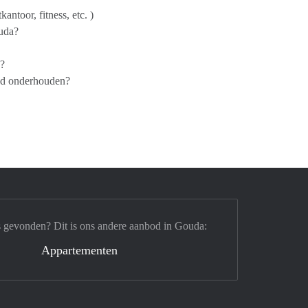
antoor, fitness, etc. )
ouda?
n?
oed onderhouden?
s gevonden? Dit is ons andere aanbod in Gouda:
Appartementen