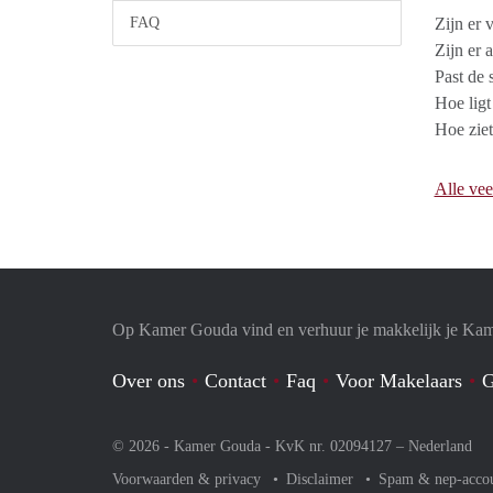
FAQ
Zijn er 
Zijn er 
Past de 
Hoe ligt
Hoe ziet
Alle vee
Op Kamer Gouda vind en verhuur je makkelijk je Ka
Over ons
Contact
Faq
Voor Makelaars
G
© 2026 - Kamer Gouda - KvK nr. 02094127 –
Nederland
Voorwaarden & privacy
Disclaimer
Spam & nep-acco