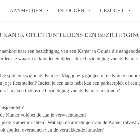
AANMELDEN
INLOGGEN
GEZOCHT
Tips: om in Gouda een kamer t
 KAN IK OPLETTEN TIJDENS EEN BEZICHTIGIN
How to translate KamerGouda!
innenkort naar een bezichtiging van een Kamer in Gouda die aangebo
Wat is KamerGouda?
r lees je waarop je kunt letten tijdens deze bezichtiging van de Kamer
Wat is de privacyverklaring 
Berekent KamerGouda makelaa
l je spullen kwijt in de Kamer? Mag je wijzigingen in de Kamer aanbr
Alle veelgestelde vragen
 je je fiets stallen? Indien je een auto hebt kan een parkeerplek of een
oto’s maken tijdens de bezichtiging van de Kamer in Gouda?
huisgenoten?
 de Kamer voldoende aan je verwachtingen?
je de Kamer inrichten? Wat zijn de afmetingen van de Kamer (alvast voo
ook spullen overnemen van de vertrekkende huurder?