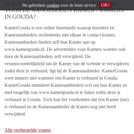
IS KAMERGOUDA VERANTWOORDELIJK
OK!
We gebruiken
cookies
voor de beste service
VOOR DE AANGEBODEN KAMER / KAMERS
IN GOUDA?
KamerGouda is een online huurmarkt waarop huurders en
Kameraanbieders rechtstreeks met elkaar in contact komen.
Kameraanbieders bieden zelf hun Kamer aan op
www.kamergouda.nl. De advertenties voor Kamers worden ook
door de Kameraanbieders zelf verwijderd. De
verantwoordelijkheid om de Kamer van de website te verwijderen
zodra deze is verhuurd, ligt bij de Kameraanbieder. KamerGouda
weet immers niet wanneer een Kamer is verhuurd in Gouda.
KamerGouda stimuleert Kameraanbieders wel om hun Kamer zo
snel mogelijk van www.kamergouda.nl te halen zodra deze is
verhuurd in Gouda. Toch kan het voorkomen dat een Kamer (net)
is verhuurd en de Kameraanbieder de Kamer nog niet heeft
verwijderd.
Alle veelgestelde vragen