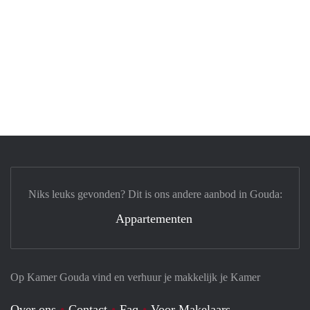
Niks leuks gevonden? Dit is ons andere aanbod in Gouda:
Appartementen
Op Kamer Gouda vind en verhuur je makkelijk je Kamer
Over ons
Contact
Faq
Voor Makelaars