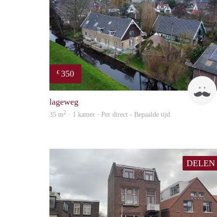
350
€
lageweg
2
35 m
· 1 kamer · Per direct - Bepaalde tijd
DELEN