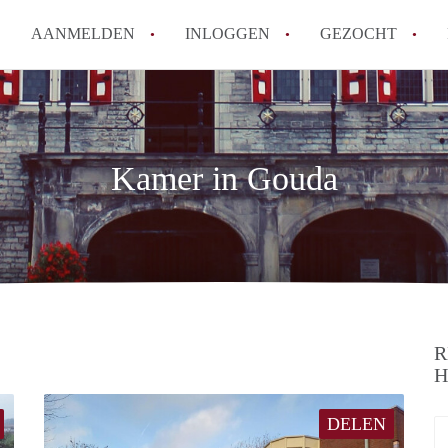
AANMELDEN
INLOGGEN
GEZOCHT
Tips: om in Gouda een kamer t
How to translate KamerGouda!
Wat is KamerGouda?
Kamer in Gouda
Wat is de privacyverklaring 
Berekent KamerGouda makelaa
Alle veelgestelde vragen
R
H
DELEN