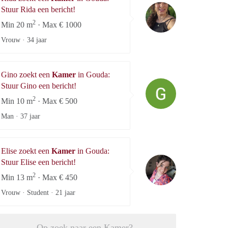
Rida
Stuur Rida een bericht!
2
Min 20 m
· Max € 1000
Vrouw ·
34 jaar
Gino zoekt een
Kamer
in Gouda:
Gino
Stuur Gino een bericht!
2
Min 10 m
· Max € 500
Man ·
37 jaar
Elise zoekt een
Kamer
in Gouda:
Elise
Stuur Elise een bericht!
2
Min 13 m
· Max € 450
Vrouw · Student ·
21 jaar
Op zoek naar een Kamer?