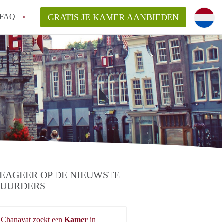
FAQ
GRATIS JE KAMER AANBIEDEN
e vinden!
van KamerGouda?
rsvergoeding/bemiddelingsvergoeding?
EAGEER OP DE NIEUWSTE
UURDERS
Chanayat zoekt een
Kamer
in