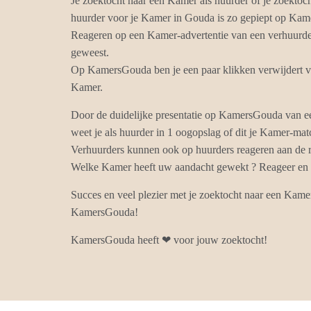
Je zoektocht naar een Kamer als huurder of je zoektoc
huurder voor je Kamer in Gouda is zo gepiept op Ka
Reageren op een Kamer-advertentie van een verhuurder
geweest.
Op KamersGouda ben je een paar klikken verwijdert va
Kamer.
Door de duidelijke presentatie op KamersGouda van 
weet je als huurder in 1 oogopslag of dit je Kamer-mat
Verhuurders kunnen ook op huurders reageren aan de r
Welke Kamer heeft uw aandacht gewekt ? Reageer en k
Succes en veel plezier met je zoektocht naar een Kam
KamersGouda!
KamersGouda heeft ❤ voor jouw zoektocht!