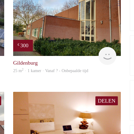
300
€
barend
Prevenda
Gildenburg
2
25 m
· 1 kamer · Vanaf ? - Onbepaalde tijd
DELEN