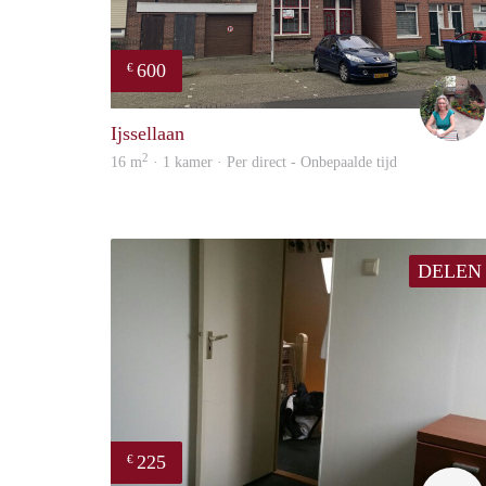
600
€
Ijssellaan
2
16 m
· 1 kamer · Per direct - Onbepaalde tijd
DELEN
225
€