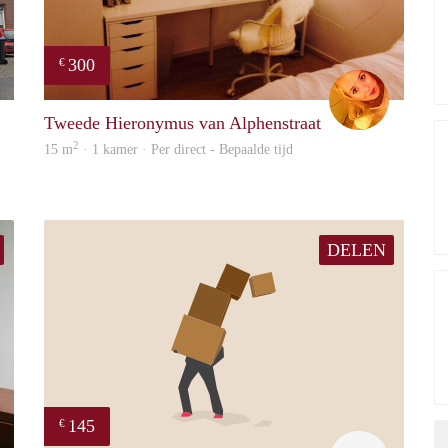
300
€
Jolanda
Sophie
Tweede Hieronymus van Alphenstraat
2
15 m
· 1 kamer · Per direct - Bepaalde tijd
DELEN
145
€
Bart
ype