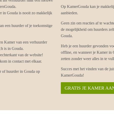
ht als verhuurder naar een nieuwe
mersGouda.
Op KamerGouda kan je makkelij
 in Gouda is nooit zo makkelijk
aanbieden.
Geen zin om reacties af te wac
n een huurder of je toekomstige
de mogelijkheid om huurders zelf
Gouda.
een Kamer van een verhuurder
Heb je een huurder gevonden vo
ch is in Gouda.
offline, en wanneer je Kamer in
echterkant van de website!
zetten zonder weer alles in te 
om in contact met elkaar.
Succes met het vinden van de ju
er of huurder in Gouda op
KamerGouda!
GRATIS JE KAMER AA