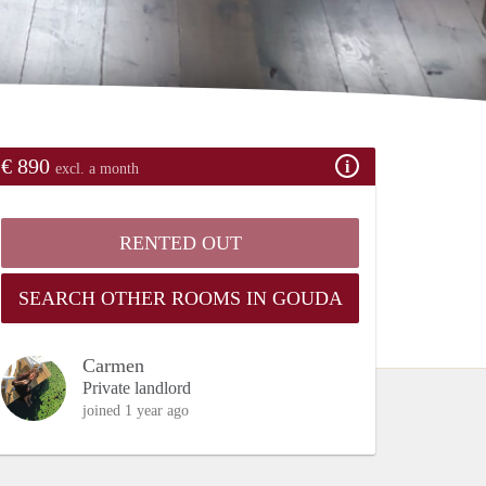
€ 890
excl. a month
RENTED OUT
SEARCH OTHER ROOMS IN GOUDA
Carmen
Private landlord
joined 1 year ago