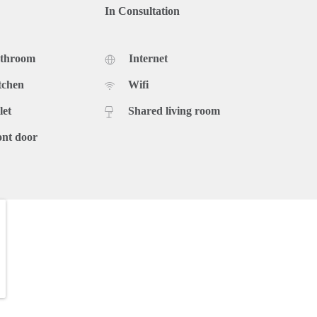
In Consultation
athroom
Internet
tchen
Wifi
let
Shared living room
ont door