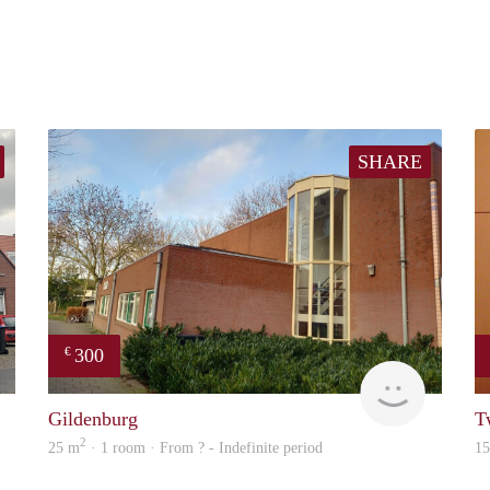
SHARE
300
€
Jolanda
Prevenda
Gildenburg
T
2
25 m
· 1 room · From ? - Indefinite period
1