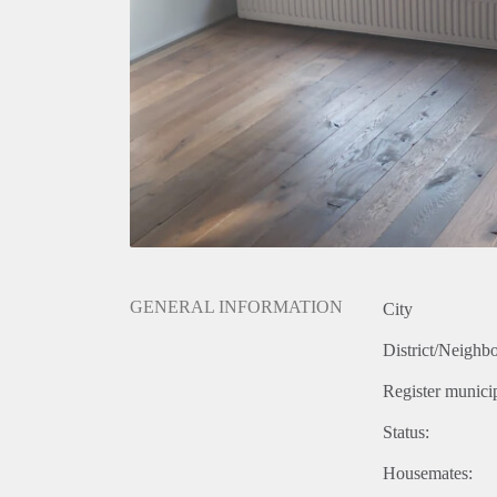
GENERAL INFORMATION
City
District/Neighb
Register municip
Status:
Housemates: