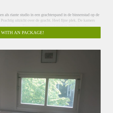
ten als riante studio in een grachtenpand in de binnenstad op de
rachtig uitzicht over de gracht. Heel fijne plek. De kamers
n inleggen. Fijne verhuurders :-) zoeken fijne huurders.
 WITH AN PACKAGE!