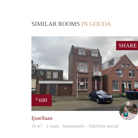
SIMILAR ROOMS
IN GOUDA
SHARE
600
€
Ijssellaan
2
16 m
· 1 room · Immediately - Indefinite period