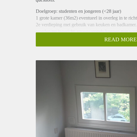
Doelgroep: studenten en jongeren (<28 jaar)
1 grote kamer (36m2) eventueel in overleg in te rich
2e verdieping met gebruik van keuken en badkamer. P
worden nu ingericht, vroege vogels kunnen nog wense
READ MORE