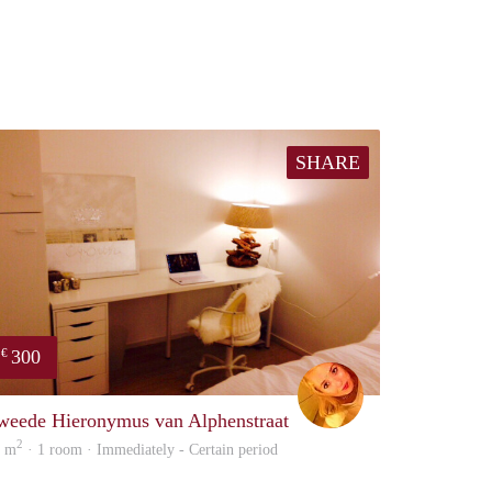
SHARE
300
€
Sophie
weede Hieronymus van Alphenstraat
2
5 m
· 1 room · Immediately - Certain period